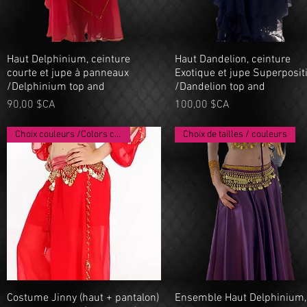
Haut Delphinium, ceinture
Aperçu rapide
Haut Dandelion, ceinture
Aperçu rapide
courte et jupe à panneaux
Exotique et jupe Superposit
/Delphinium top and
/Dandelion top and
Prix
Prix
90,00 $CA
100,00 $CA
Choix couleurs /Colors choice
Choix de tailles / couleurs
Costume Jinny (haut + pantalon)
Aperçu rapide
Ensemble Haut Delphinium,
Aperçu rapide