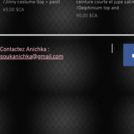
/Jinny costume (top + pant)
ceinture courte et jupe sati
/Delphinium top and
Prix
65,00 $CA
Prix
90,00 $CA
Contactez Anichka :
soukanichka@gmail.com