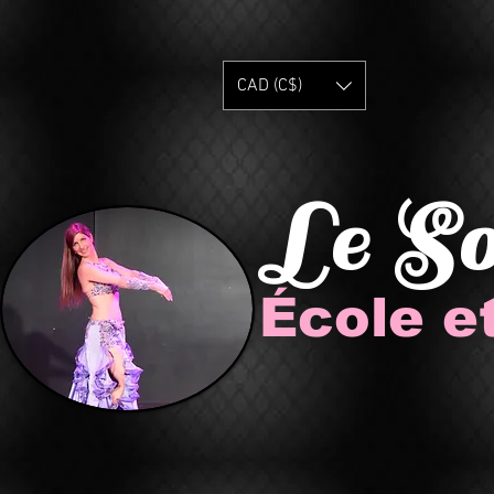
CAD (C$)
Le S
École e