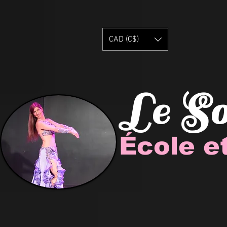
CAD (C$)
Le S
École e