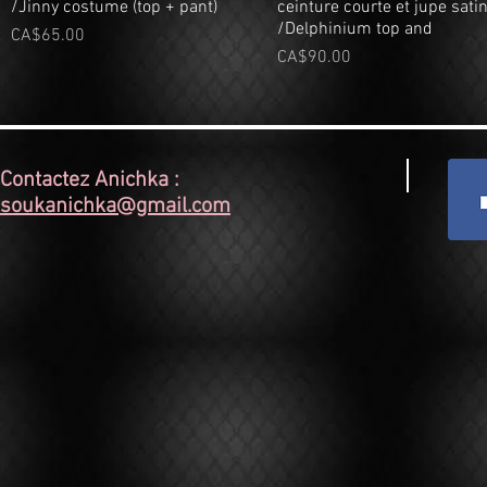
/Jinny costume (top + pant)
ceinture courte et jupe sati
/Delphinium top and
Price
CA$65.00
Price
CA$90.00
Contactez Anichka :
soukanichka@gmail.com