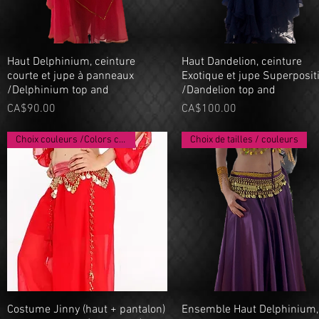
Haut Delphinium, ceinture
Quick View
Haut Dandelion, ceinture
Quick View
courte et jupe à panneaux
Exotique et jupe Superposit
/Delphinium top and
/Dandelion top and
Price
Price
CA$90.00
CA$100.00
Choix couleurs /Colors choice
Choix de tailles / couleurs
Costume Jinny (haut + pantalon)
Quick View
Ensemble Haut Delphinium,
Quick View