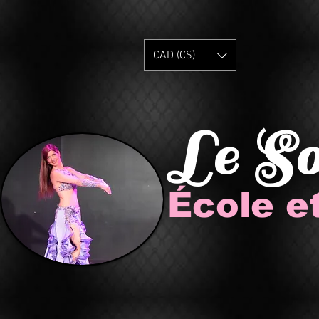
CAD (C$)
Le S
École e