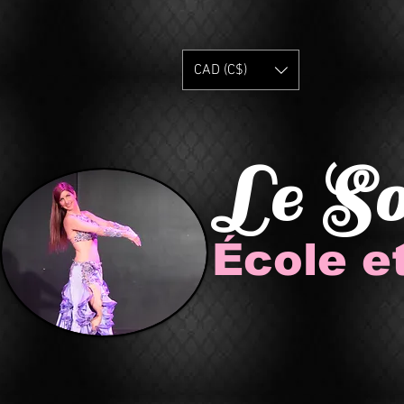
CAD (C$)
Le S
École e