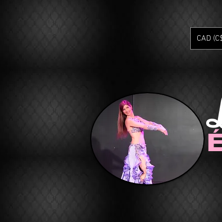
CAD (C
É