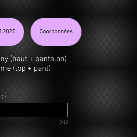
M 2027
Coordonnées
ny (haut + pantalon)
me (top + pant)
 ?
*
0/20