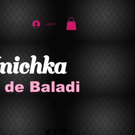
Log In
nichka
 de Baladi