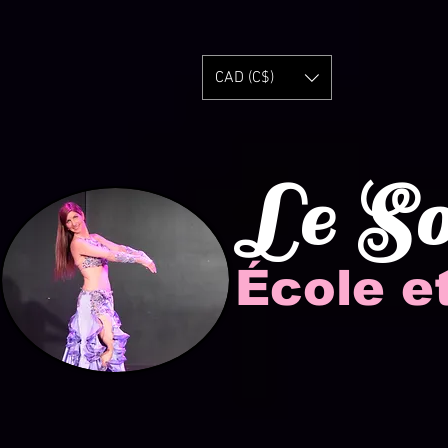
CAD (C$)
Le S
École e