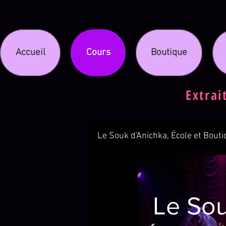
Accueil
Cours
Boutique
Extrai
Le Souk d'Anichka, École et Bouti
Le Sou