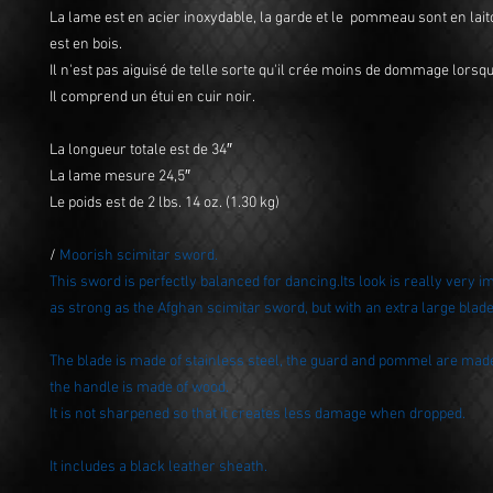
La lame est en acier inoxydable, la garde et le pommeau sont en laito
est en bois.
Il n'est pas aiguisé de telle sorte qu'il crée moins de dommage lors
Il comprend un étui en cuir noir.
La longueur totale est de 34″
La lame mesure 24,5″
Le poids est de 2 lbs. 14 oz. (1.30 kg)
/
Moorish scimitar sword.
This sword is perfectly balanced for dancing.Its look is really very im
as strong as the Afghan scimitar sword, but with an extra large blade
The blade is made of stainless steel, the guard and pommel are made
the handle is made of wood.
It is not sharpened so that it creates less damage when dropped.
It includes a black leather sheath.