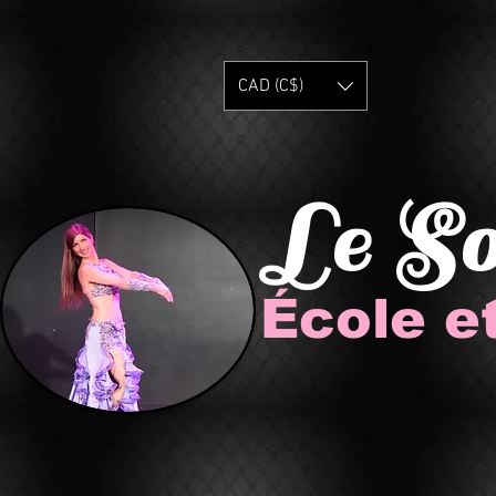
CAD (C$)
Le S
École e