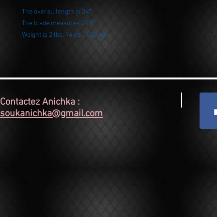
The overall length is 34″
The blade measures 24.5″
Weight is 2 lbs. 14 oz. (1.30 kg)
Contactez Anichka :
soukanichka@gmail.com