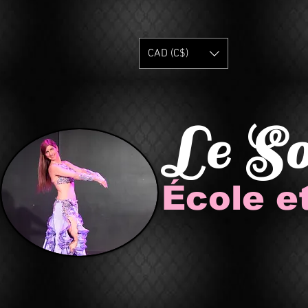
CAD (C$)
Le S
École e