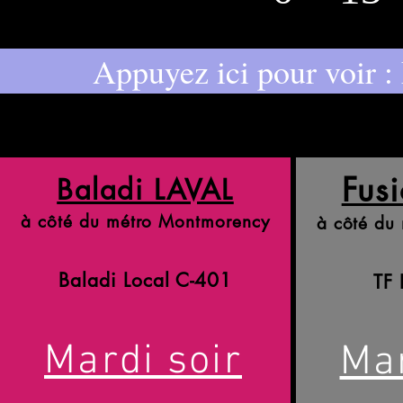
Appuyez ici pour voir :
Fus
Baladi LAVAL
à côté du métro Montmorency
à côté du
Baladi Local C-401
TF 
Mardi soir
Mar